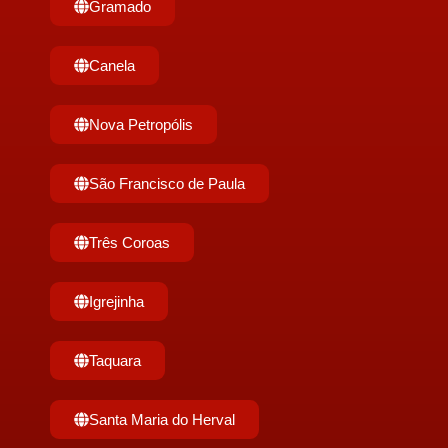
Gramado
Canela
Nova Petropólis
São Francisco de Paula
Três Coroas
Igrejinha
Taquara
Santa Maria do Herval