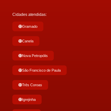
Cidades atendidas:
Gramado
Canela
Nova Petropólis
São Francisco de Paula
Três Coroas
Igrejinha