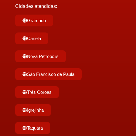
Cidades atendidas:
Gramado
Canela
Nova Petropólis
São Francisco de Paula
Três Coroas
Igrejinha
Taquara