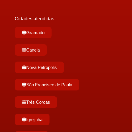
Cidades atendidas:
Gramado
Canela
Nova Petropólis
São Francisco de Paula
Três Coroas
Igrejinha