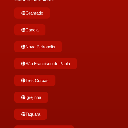
Gramado
Canela
Nova Petropólis
São Francisco de Paula
Três Coroas
Igrejinha
Taquara