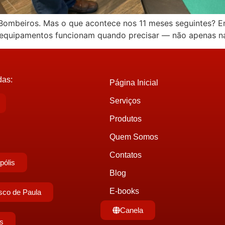
e Bombeiros. Mas o que acontece nos 11 meses seguintes? 
os equipamentos funcionam quando precisar — não apenas na
das:
Página Inicial
Serviços
Produtos
Quem Somos
Contatos
pólis
Blog
E-books
sco de Paula
Canela
s