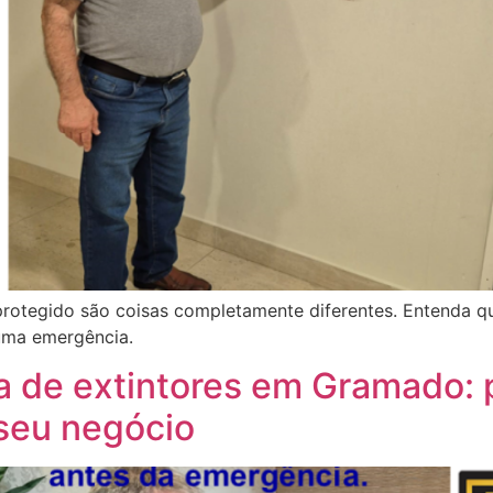
 protegido são coisas completamente diferentes. Entenda q
numa emergência.
 de extintores em Gramado: 
 seu negócio